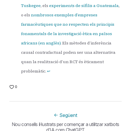
Tuskegee
, els
experiments de sífilis a Guatemala
,
o els
nombrosos exemples d’empreses
farmacèutiques que no respecten els principis
fonamentals de la investigació ètica en països
africans (en anglès)
. Els mètodes d’inferència
causal contrafactual poden ser una alternativa
quan la realització d’un RCT és èticament
problemàtic.
↩
0
←
Següent
Nou consells il·lustrats per començar a utilitzar xatbots
d’IA com ChatGPT