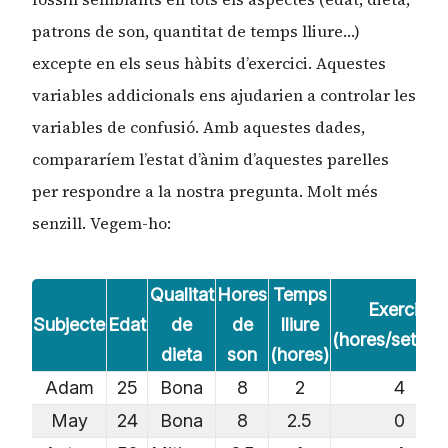
patrons de son, quantitat de temps lliure…)
excepte en els seus hàbits d’exercici. Aquestes
variables addicionals ens ajudarien a controlar les
variables de confusió. Amb aquestes dades,
compararíem l’estat d’ànim d’aquestes parelles
per respondre a la nostra pregunta. Molt més
senzill. Vegem-ho:
Qualitat
Hores
Temps
Exercici
Subjecte
Edat
de
de
lliure
(hores/setma
dieta
son
(hores)
Adam
25
Bona
8
2
4
May
24
Bona
8
2.5
0