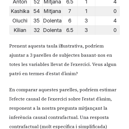
Anton
52
Mitjana
6.5
1
4
Kashika
54
Mitjana
7
1
0
Oluchi
35
Dolenta
6
3
4
Kílian
32
Dolenta
6.5
3
0
Prenent aquesta taula il·lustrativa, podríem
ajuntar a 3 parelles de subjectes basant-nos en
totes les variables llevat de l’exercici. Veus algun
patró en termes d’estat d’ànim?
En comparar aquestes parelles, podríem estimar
l’efecte causal de l’exercici sobre l’estat d’ànim,
responent a la nostra pregunta mitjançant la
inferència causal contrafactual. Una resposta
contrafactual (molt específica i simplificada)