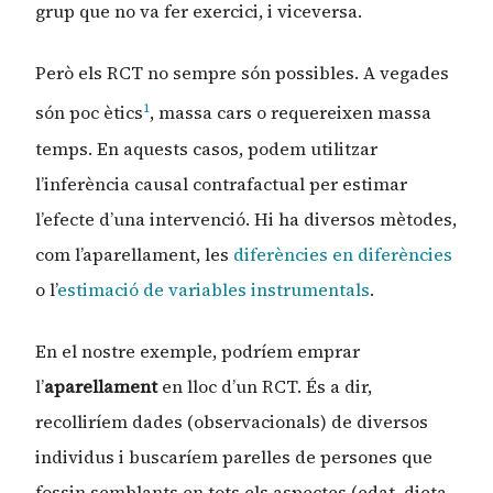
grup que no va fer exercici, i viceversa.
Però els RCT no sempre són possibles. A vegades
1
són poc ètics
, massa cars o requereixen massa
temps. En aquests casos, podem utilitzar
l’inferència causal contrafactual per estimar
l’efecte d’una intervenció. Hi ha diversos mètodes,
com l’aparellament, les
diferències en diferències
o l’
estimació de variables instrumentals
.
En el nostre exemple, podríem emprar
l’
aparellament
en lloc d’un RCT. És a dir,
recolliríem dades (observacionals) de diversos
individus i buscaríem parelles de persones que
fossin semblants en tots els aspectes (edat, dieta,