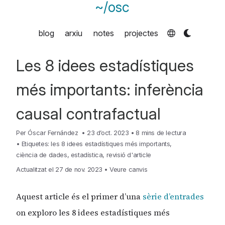
~/osc
blog
arxiu
notes
projectes
Les 8 idees estadístiques
més importants: inferència
causal contrafactual
Per
Óscar Fernández
•
23 d’oct. 2023
•
8 mins de lectura
•
Etiquetes:
les 8 idees estadístiques més importants
,
ciència de dades
,
estadística
,
revisió d'article
Actualitzat el 27 de nov. 2023
•
Veure canvis
Aquest article és el primer d’una
sèrie d’entrades
on exploro les 8 idees estadístiques més