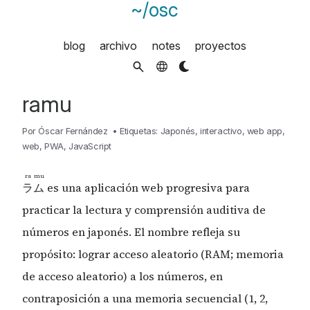
~/osc
blog
archivo
notes
proyectos
ramu
Por
Óscar Fernández
•
Etiquetas:
Japonés
,
interactivo
,
web app
,
web
,
PWA
,
JavaScript
ra
mu
ラ
ム
es una aplicación web progresiva para
practicar la lectura y comprensión auditiva de
números en japonés. El nombre refleja su
propósito: lograr acceso aleatorio (RAM; memoria
de acceso aleatorio) a los números, en
contraposición a una memoria secuencial (1, 2,