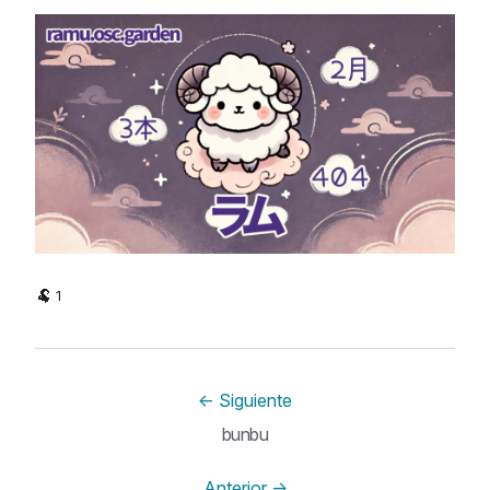
🐏
1
←
Siguiente
bunbu
Anterior
→