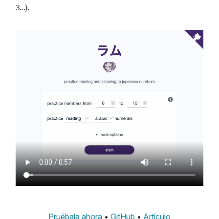
3…).
Pruébala ahora
•
GitHub
•
Artículo