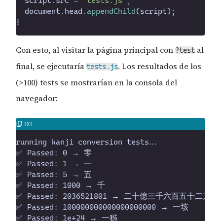
script
.
src
=
"
tests.js
"
;
document
.
head
.
appendChild
(
script
)
;
}
Con esto, al visitar la página principal con
al
?test
final, se ejecutaría
. Los resultados de los
tests.js
(>100) tests se mostrarían en la consola del
navegador: