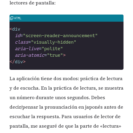
lectores de pantalla:
<
div
id
=
"
screen-reader-announcement
"
class
=
"
visually-hidden
"
aria-live
=
"
polite
"
aria-atomic
=
"
true
"
>
</
div
>
La aplicación tiene dos modos: práctica de lectura
y de escucha. En la práctica de lectura, se muestra
un número durante unos segundos. Debes
decir/pensar la pronunciación en japonés antes de
escuchar la respuesta. Para usuarios de lector de
pantalla, me aseguré de que la parte de «lectura»