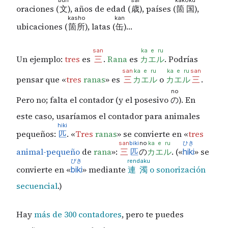
oraciones (
), años de edad (
), países (
),
文
歳
箇国
kasho
kan
ubicaciones (
), latas (
)…
箇所
缶
san
ka
e
ru
Un ejemplo:
tres
es
.
Rana
es
. Podrías
三
カ
エ
ル
san
ka
e
ru
ka
e
ru
san
pensar que «
tres
ranas
» es
o
.
三
カ
エ
ル
カ
エ
ル
三
no
Pero no; falta el contador (y el posesivo
). En
の
este caso, usaríamos el contador para animales
hiki
pequeños:
. «
Tres
ranas
» se convierte en «
tres
匹
san
biki
no
ka
e
ru
ひき
animal-pequeño
de
rana
»:
. («
» se
三
匹
の
カ
エ
ル
hiki
びき
ren
daku
convierte en «
» mediante
o sonorización
biki
連
濁
secuencial
.)
Hay
más de 300 contadores
, pero te puedes