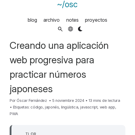
~/osc
blog
archivo
notes
proyectos
Creando una aplicación
web progresiva para
practicar números
japoneses
Por
Óscar Fernández
•
5 noviembre 2024
•
13 mins de lectura
•
Etiquetas:
código
,
japonés
,
lingüística
,
javascript
,
web app
,
PWA
TL;DR