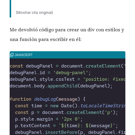
(Mostrar cita original)
Me devolvió código para crear un div con estilos y
una función para escribir en él:
const
debugPanel
=
document
.
createElement
(
'
div
debugPanel
.
id
=
'
debug-panel
'
;
debugPanel
.
style
.
cssText
=
'
position: fixed; b
document
.
body
.
appendChild
(
debugPanel
)
;
function
debugLog
(
message
)
{
const
time
=
new
Date
(
)
.
toLocaleTimeString
(
)
const
p
=
document
.
createElement
(
'
p
'
)
;
p
.
style
.
margin
=
'
2px 0
'
;
p
.
textContent
=
`
${
time
}
: 
${
message
}
`
;
debugPanel
.
insertBefore
(
p
,
debugPanel
.
firstC