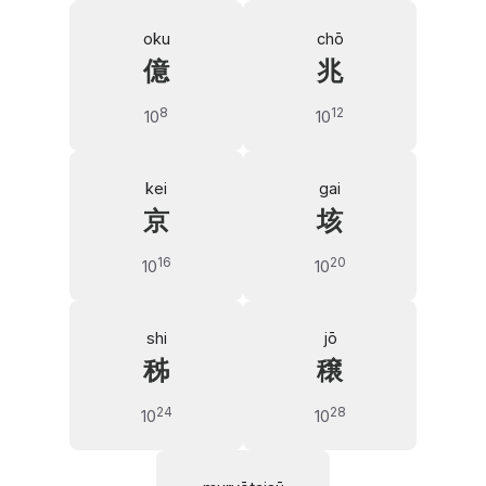
oku
chō
億
兆
8
12
10
10
kei
gai
京
垓
16
20
10
10
shi
jō
秭
穣
24
28
10
10