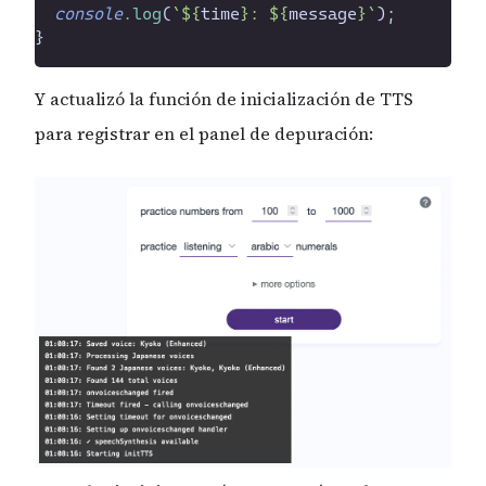
console
.
log
(
`
${
time
}
: 
${
message
}
`
)
;
}
Y actualizó la función de inicialización de TTS
para registrar en el panel de depuración: