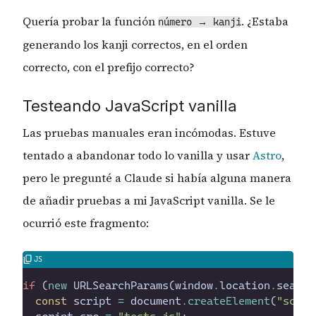
Quería probar la función
. ¿Estaba
número → kanji
generando los kanji correctos, en el orden
correcto, con el prefijo correcto?
Testeando JavaScript vanilla
Las pruebas manuales eran incómodas. Estuve
tentado a abandonar todo lo vanilla y usar
Astro
,
pero le pregunté a Claude si había alguna manera
de añadir pruebas a mi JavaScript vanilla. Se le
ocurrió este fragmento:
if
(
new
URLSearchParams
(
window
.
location
.
search
const
script
=
document
.
createElement
(
"
scrip