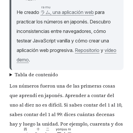
ra
mu
He creado
ラ
ム
, una aplicación web
para
practicar los números en japonés. Descubro
inconsistencias entre navegadores, cómo
testear JavaScript vanilla y cómo crear una
aplicación web progresiva.
Repositorio
y
vídeo
demo
.
Tabla de contenido
Los números fueron una de las primeras cosas
que aprendí en japonés. Aprender a contar del
uno al diez no es difícil. Si sabes contar del 1 al 10,
sabes contar del 1 al 99: dices cuántas decenas
hay y luego la unidad. Por ejemplo, cuarenta y dos
四
十
二
yon
juu
ni