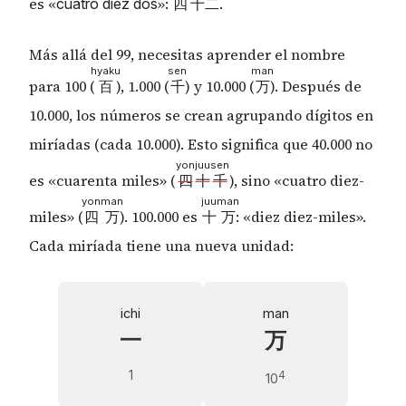
es «
»:
.
cuatro
diez
dos
四
十
二
Más allá del 99, necesitas aprender el nombre
hyaku
sen
man
para 100 (
), 1.000 (
) y 10.000 (
). Después de
百
千
万
10.000, los números se crean agrupando dígitos en
miríadas (cada 10.000). Esto significa que 40.000 no
yon
juu
sen
es «cuarenta miles» (
), sino «cuatro diez-
四
十
千
yon
man
juu
man
miles» (
). 100.000 es
: «diez diez-miles».
四
万
十
万
Cada miríada tiene una nueva unidad:
ichi
man
一
万
1
4
10