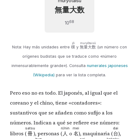
muryōtaisū
無量大数
68
10
jō
muryōtaisū
Nota: Hay más unidades entre
穣
y
無量大数
(un número con
orígenes budistas que se traduce como «número
inmensurablemente grande»). Consulta
numerales japoneses
(Wikipedia)
para ver la lista completa.
Pero eso no es todo. El japonés, al igual que el
coreano y el chino, tiene «contadores»:
sustantivos que se añaden como sufijo a los
números. Indican a qué se refiere ese número:
satsu
ri/nin
mei
dai
libros (
), personas (
o
), maquinaria (
),
冊
人
名
台
bun
sai
kakoku