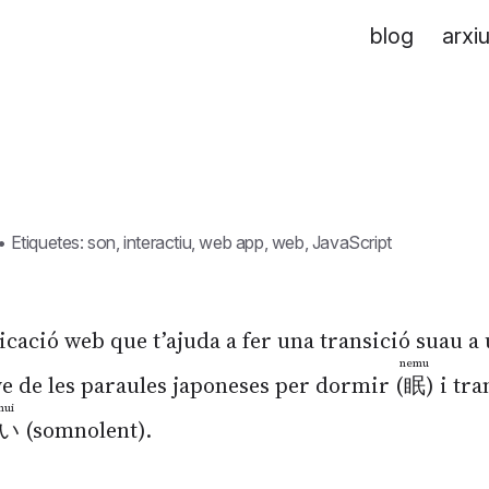
blog
arxi
•
Etiquetes:
son
,
interactiu
,
web app
,
web
,
JavaScript
icació web que t’ajuda a fer una transició suau a
nemu
ve de les paraules japoneses per dormir (
眠
) i tra
mui
い
(somnolent).