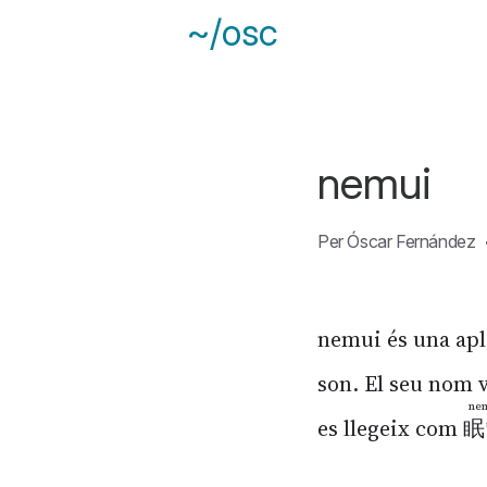
~/osc
nemui
Per
Óscar Fernández
nemui és una apl
son. El seu nom 
ne
es llegeix com
眠