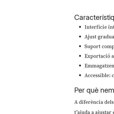
Característi
Interfície i
Ajust gradual
Suport compl
Exportació a
Emmagatzemat
Accessible: 
Per què nem
A diferència del
t’ajuda a ajustar