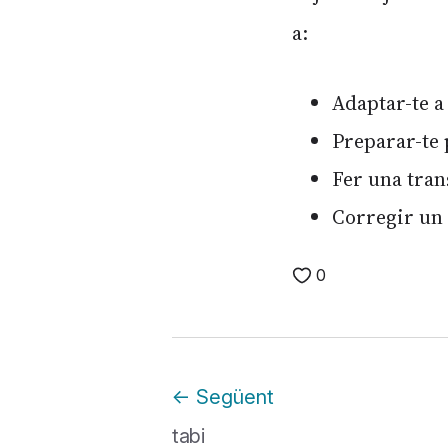
a:
Adaptar-te a
Preparar-te 
Fer una tran
Corregir un 
0
←
Següent
tabi