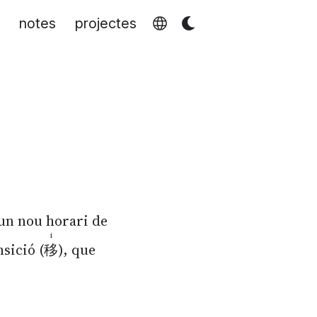
u
notes
projectes
 un nou horari de
i
nsició (
移
), que