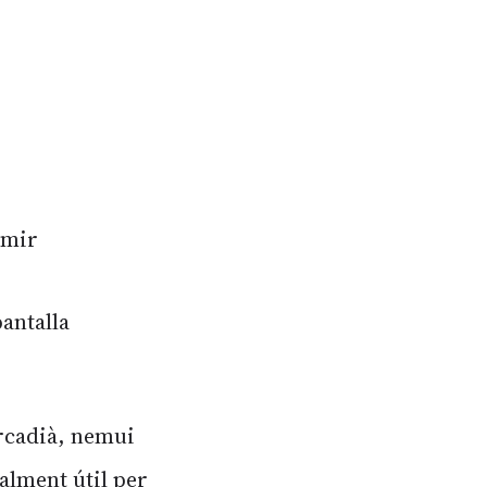
rmir
pantalla
ircadià, nemui
ialment útil per