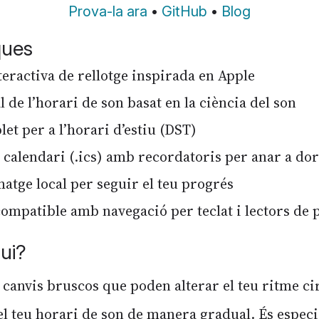
Prova-la ara
•
GitHub
•
Blog
ques
nteractiva de rellotge inspirada en Apple
 de l’horari de son basat en la ciència del son
et per a l’horari d’estiu (DST)
 calendari (.ics) amb recordatoris per anar a do
ge local per seguir el teu progrés
compatible amb navegació per teclat i lectors de 
ui?
s canvis bruscos que poden alterar el teu ritme c
 el teu horari de son de manera gradual. És espec